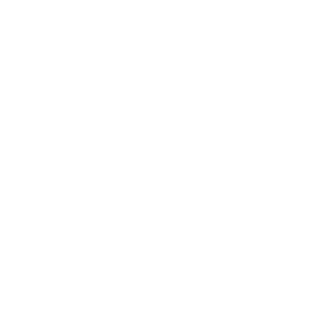
en Pedagogía en la UNAM. Mi vida
profesional formal la inicié como
maestra de primaria. Esta
experiencia me llevó a centrar cada
vez más mi tiempo, mis estudios y
mi interés en temas
socioemocionales. Estudié
diplomados y estoy certificada en
Disciplina y Crianza Consciente,
Crianza Respetuosa y Crianza
Positiva.
Este interés en el mundo de las
emociones me llevó a fundar en
2012 Comienzos Conscientes, hoy
La Tribu, desde donde acompaño a
todas y todos aquellos que guían a
nuestras infancias: mamás, papás,
cuidadores y docentes; para que
puedan entenderse a ellos mismos
y a sus peques a partir de la
conexión profunda y con las
evidencias científicas más recientes
y relevantes sobre Desarrollo