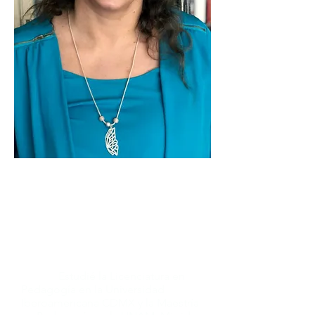
¡Hola!
Soy Karen Zaltzman, mamá de 3
nenas, pedagoga, asesora de
crianza, cocinera, lectora y niña
eterna.
Estudié la Licenciatura en
Pedagogía en la Universidad
Iberoamericana CDMX y la Maestría