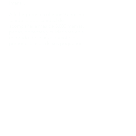
Infantil.
A lo largo de los últimos 9 años he
tenido la oportunidad de
acompañar a más de 3,000 mamás,
papás, docentes y cuidadores en su
recorrido de crianza durante los
primeros 6 años de sus pequeños.
©2021 La Tribu. Diseñado por
www.ewadiseno.com